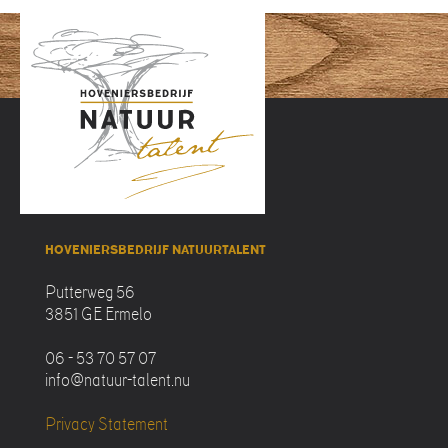
HOVENIERSBEDRIJF NATUURTALENT
Putterweg 56
3851 GE Ermelo
06 - 53 70 57 07
info@natuur-talent.nu
Privacy Statement